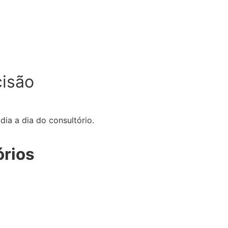
cisão
ia a dia do consultório.
órios